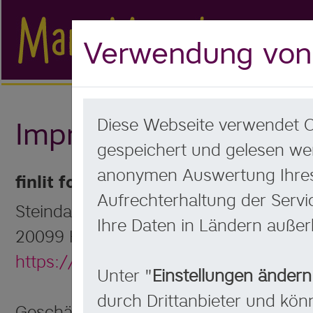
Verwendung von
Diese Webseite verwendet Co
Impressum
gespeichert und gelesen wer
anonymen Auswertung Ihres 
finlit foundation gGmbH
Aufrechterhaltung der Servi
Steindamm 71
Ihre Daten in Ländern außer
20099 Hamburg
https://www.finlit.foundation
Unter "
Einstellungen ändern
durch Drittanbieter und kön
Geschäftsführung: Jana Titov und Seba