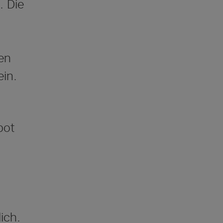
. Die
en
in.
bot
ich.