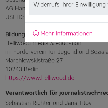
Widerrufs Ihrer Einwilligun
AG Hamburg HRB 158452
USt-ID: DE 1744023056
Mehr Informationen
Bildungspartner
Helliwood media & education
im Förderverein für Jugend und Sozialar
Marchlewskistraße 27
10243 Berlin
https://www.helliwood.de
Verantwortlich für journalistisch-re
Sebastian Richter und Jana Titov