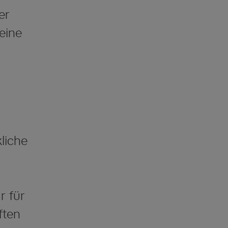
er
eine
liche
r für
ften