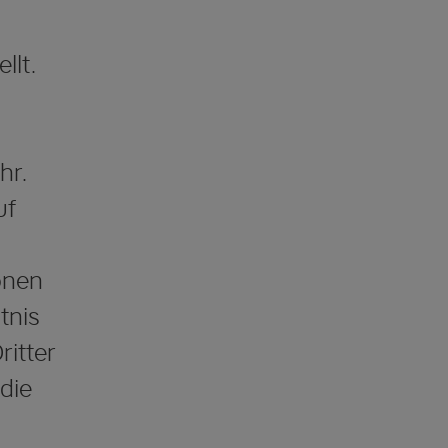
llt.
hr.
uf
onen
tnis
ritter
die